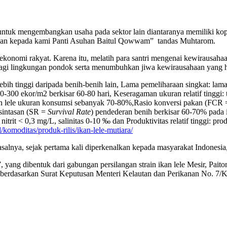
a untuk mengembangkan usaha pada sektor lain diantaranya memiliki ko
han kepada kami Panti Asuhan Baitul Qowwam” tandas Muhtarom.
n ekonomi rakyat. Karena itu, melatih para santri mengenai kewirausa
agi lingkungan pondok serta menumbuhkan jiwa kewirausahaan yang ha
ih tinggi daripada benih-benih lain, Lama pemeliharaan singkat: lam
0-300 ekor/m2 berkisar 60-80 hari, Keseragaman ukuran relatif tinggi:
kan lele ukuran konsumsi sebanyak 70-80%,Rasio konversi pakan (FCR
 sintasan (SR =
Survival Rate
) pendederan benih berkisar 60-70% pada i
itrit < 0,3 mg/L, salinitas 0-10 ‰ dan Produktivitas relatif tinggi: pr
/komoditas/produk-rilis/ikan-lele-mutiara/
salnya, sejak pertama kali diperkenalkan kepada masyarakat Indonesia
”, yang dibentuk dari gabungan persilangan strain ikan lele Mesir, Pai
akat berdasarkan Surat Keputusan Menteri Kelautan dan Perikanan No.