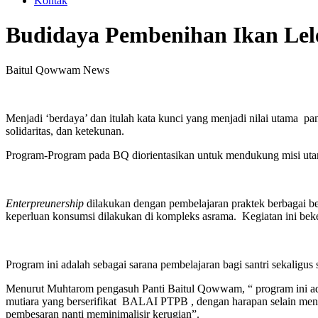
Kontak
Budidaya Pembenihan Ikan Lel
Baitul Qowwam News
Menjadi ‘berdaya’ dan itulah kata kunci yang menjadi nilai utama p
solidaritas, dan ketekunan.
Program-Program pada BQ diorientasikan untuk mendukung misi ut
Enterpreunership
dilakukan dengan pembelajaran praktek berbagai ben
keperluan konsumsi dilakukan di kompleks asrama. Kegiatan ini b
Program ini adalah sebagai sarana pembelajaran bagi santri sekalig
Menurut Muhtarom pengasuh Panti Baitul Qowwam, “ program ini ada
mutiara yang berserifikat BALAI PTPB , dengan harapan selain menge
pembesaran nanti meminimalisir kerugian”.