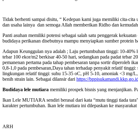
Tidak berhenti sampai disitu, “ Kedepan kami juga memiliki cita-cit
dan usaha lainya dan semoga Allah memberikan Ridho dan kemuda
Panti asuhan memiliki potensi sebagai salah satu penggerak kekuata
budidaya perikanan disebutnya mampu menyiapkan sumber protein b
Adapun Keunggulan nya adalah ; Laju pertumbuhan tinggi: 10-40% leb
tebar 100 ekor/m2 berkisar 40-50 hari, sedangkan pada padat tebar 20
pemanenan pertama pada tahap pembesaran tanpa sortir diperoleh i
0,8-1,0 pada pembesaran,Daya tahan terhadap penyakit relatif tinggi:
lingkungan relatif tinggi: suhu 15-35 oC, pH 5-10, amoniak <3 mg/L, n
benih strain lain. Sebagai dilansir dari
https://bppisukamandi.kkp.go.id
Budidaya lele mutiara
memiliki prospek bisnis yang menjanjikan. Pa
Ikan Lele MUTIARA sendiri berasal dari kata “mutu tinggi tiada tara
karakter pertumbuhan. Ikan lele mutiara ini dilepaskan ke masyar
ARH