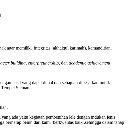
m
k agar memiliki integritas (akhalqul karimah), kemandirian,
acter building
,
enterpreunership
, dan
academic achievement
.
engan hasil yang dapat dijual dan sebagian dibesarkan untuk
o Tempel Sleman.
uhan.
yang ada yaitu kegiatan pembenihan lele dengan indukan jenis
a berharap benih dari kami berkwalitas baik ,sehingga dalam tahap