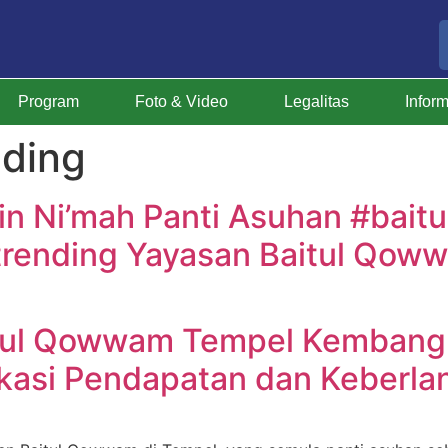
Program
Foto & Video
Legalitas
Infor
nding
in Ni’mah Panti Asuhan ‎#ba
#trending Yayasan Baitul Qow
itul Qowwam Tempel Kemban
ikasi Pendapatan dan Keberla