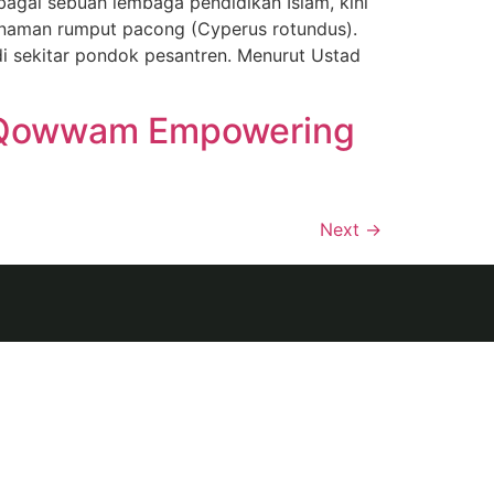
gai sebuah lembaga pendidikan Islam, kini
naman rumput pacong (Cyperus rotundus).
i sekitar pondok pesantren. Menurut Ustad
 Qowwam Empowering
Next
→