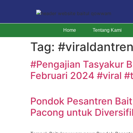
Home
Tentang Kami
Tag:
#viraldantre
#Pengajian Tasyakur B
Februari 2024 #viral 
Pondok Pesantren Ba
Pacong untuk Diversif