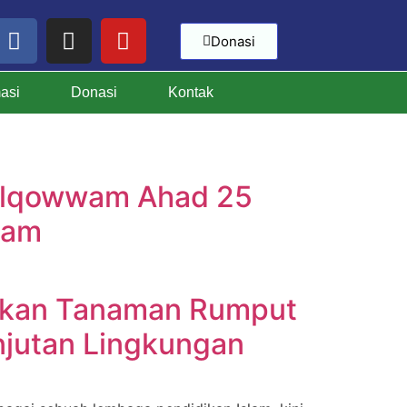
Donasi
masi
Donasi
Kontak
itulqowwam Ahad 25
wam
gkan Tanaman Rumput
njutan Lingkungan