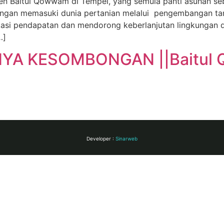
 Baitul Qowwam di Tempel, yang semula panti asuhan seba
engan memasuki dunia pertanian melalui pengembangan ta
kasi pendapatan dan mendorong keberlanjutan lingkungan d
…]
MNYA KESOMBONGAN ||Baitul
Developer :
Sinarweb