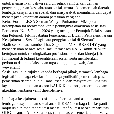
untuk memastikan bahwa seluruh pihak yang terkait dengan
penyelenggaraan kesejahteraan sosial, termasuk pemerintah daerah,
lembaga kesejahteraan sosial, dan masyarakat, memahami dan dapat
menerapkan ketentuan dalam peraturan yang ada.
Ketua Forum LKSA Sleman Wahyu Purhantoro MM pada
kesempatan ini menyampaikan “ pentingnya dilakukan sosialisasi
Permensos No. 5 Tahun 2024 yang mengatur Petunjuk Pelaksanaan
dan Petunjuk Teknis Jabatan Fungsional di Bidang Penyelenggaraan
Kesejahteraan Sosial bagi para penggiat sosial di Sleman”..
Hadir selaku nara sumber Dra. Supartini, M.S.i BK3S DIY yang
menandaskan bahwa sosialisasi Permensos No. 5 Tahun 2024 ini
bertujuan untuk meningkatkan profesionalisme dan kinerja jabatan
fungsional di bidang kesejahteraan sosial, serta memberikan
pedoman dalam pelaksanaan tugas, tanggung jawab, dan
wewenang.
Sosialisasi ini ditujukan kepada berbagai pihak, termasuk lembaga
legislatif, lembaga eksekutif, lembaga yudikatif, pemerintah pusat,
pemerintah daerah, dunia usaha, media, dan masyarakat. Kualitas
layanan, lanjut mantan asesor BALK Kemensos, tercermin dalam
akreditasi lembaga yang diperolehnya.
Lembaga kesejahteraan sosial dapat berupa panti asuhan atau
lembaga kesejahteraan sosial anak (LKSA), lembaga lansia/ panti
lanjut usia, rumah rehabilitasi mental, rehàbilitasi napza, rehabilitasi
ODGJ, Taman Anak Sejahtera, rumah pasien sementara, dll, yang