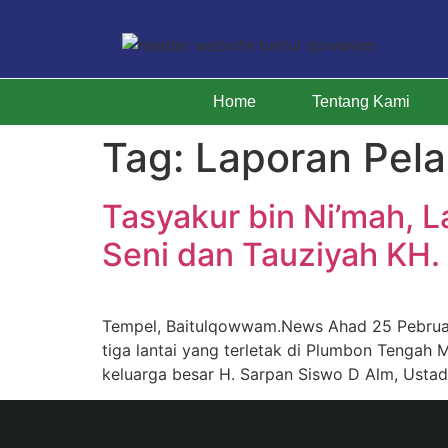
Home
Tentang Kami
Tag:
Laporan Pel
Tasyakur bin Ni’mah,
Seni dan Tauziyah KH.
Tempel, Baitulqowwam.News Ahad 25 Pebruar
tiga lantai yang terletak di Plumbon Tenga
keluarga besar H. Sarpan Siswo D Alm, Ustad