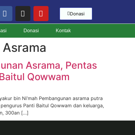
Donasi
masi
Donasi
Kontak
 Asrama
gunan Asrama, Pentas
n Baitul Qowwam
yakur bin Ni’mah Pembangunan asrama putra
 pengurus Panti Baitul Qowwam dan keluarga,
n, 300an […]