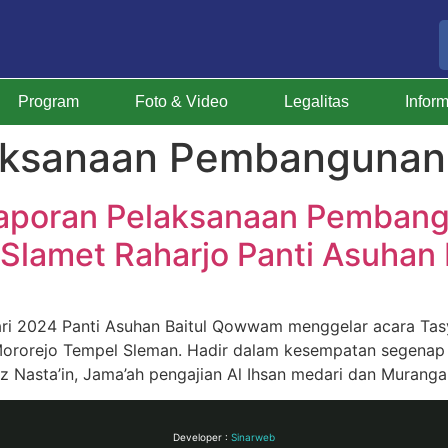
Program
Foto & Video
Legalitas
Infor
aksanaan Pembangunan
 Laporan Pelaksanaan Pemban
 Slamet Raharjo Panti Asuha
i 2024 Panti Asuhan Baitul Qowwam menggelar acara Tas
h Mororejo Tempel Sleman. Hadir dalam kesempatan segenap
z Nasta’in, Jama’ah pengajian Al Ihsan medari dan Muranga
Developer :
Sinarweb