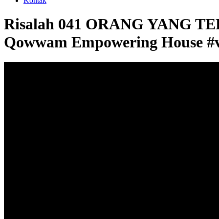
Kontak
Risalah 041 ORANG YANG T
Qowwam Empowering House #vi