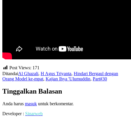
Post Views:
171
Ditandai
Al Ghazali
,
H Agus Triyanta
,
Hindari Bergaul dengan
Orang Model ke-mpat
,
Kajian Ihya 'Ulumuddin
,
Part#30
Tinggalkan Balasan
Anda harus
masuk
untuk berkomentar.
Developer :
Sinarweb