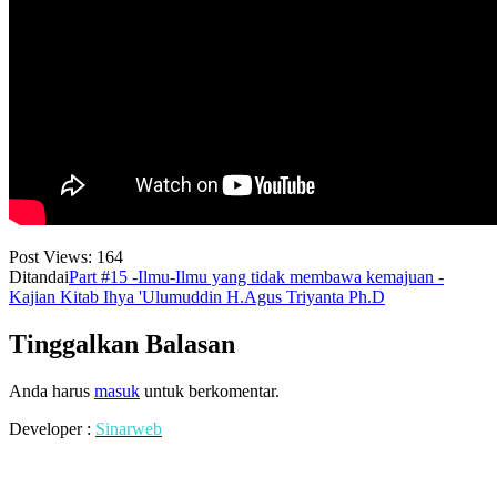
Post Views:
164
Ditandai
Part #15 -Ilmu-Ilmu yang tidak membawa kemajuan -
Kajian Kitab Ihya 'Ulumuddin H.Agus Triyanta Ph.D
Tinggalkan Balasan
Anda harus
masuk
untuk berkomentar.
Developer :
Sinarweb