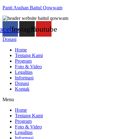
Panti Asuhan Baitul Qowwam
acebook
Instagram
Youtube
Donasi
Home
Tentang Kami
Program
Foto & Video
Legalitas
Informasi
Donasi
Kontak
Menu
Home
Tentang Kami
Program
Foto & Video
Legalitas
Informasi