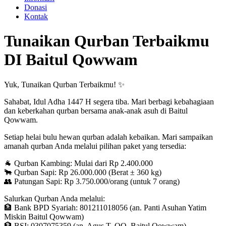
Donasi
Kontak
Tunaikan Qurban Terbaikmu
DI Baitul Qowwam
Yuk, Tunaikan Qurban Terbaikmu! ✨
Sahabat, Idul Adha 1447 H segera tiba. Mari berbagi kebahagiaan
dan keberkahan qurban bersama anak-anak asuh di Baitul
Qowwam.
Setiap helai bulu hewan qurban adalah kebaikan. Mari sampaikan
amanah qurban Anda melalui pilihan paket yang tersedia:
🐐 Qurban Kambing: Mulai dari Rp 2.400.000
🐂 Qurban Sapi: Rp 26.000.000 (Berat ± 360 kg)
👥 Patungan Sapi: Rp 3.750.000/orang (untuk 7 orang)
Salurkan Qurban Anda melalui:
🏦 Bank BPD Syariah: 801211018056 (an. Panti Asuhan Yatim
Miskin Baitul Qowwam)
🏦 BSI: 0307075359 (an. Agus T. QQ. Baitul Qowwam)