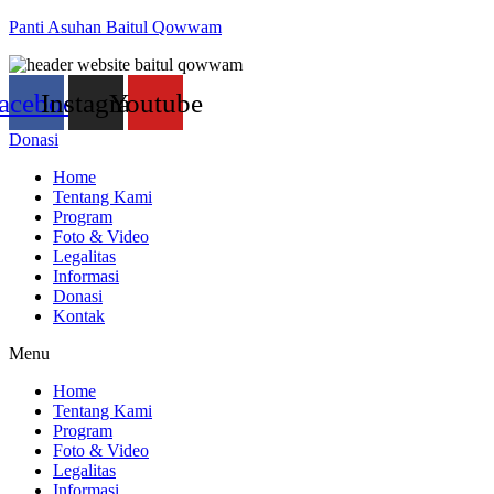
Panti Asuhan Baitul Qowwam
acebook
Instagram
Youtube
Donasi
Home
Tentang Kami
Program
Foto & Video
Legalitas
Informasi
Donasi
Kontak
Menu
Home
Tentang Kami
Program
Foto & Video
Legalitas
Informasi