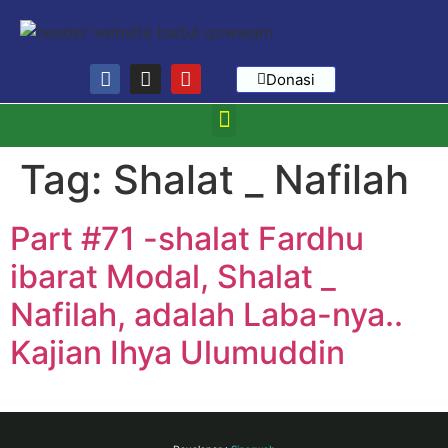
Donasi
Tag:
Shalat _ Nafilah
Part #71 -shalat Fardhu
ibarat Modal, Shalat _
Nafilah, adalah Laba-nya..
Kajian Ihya Ulumuddin