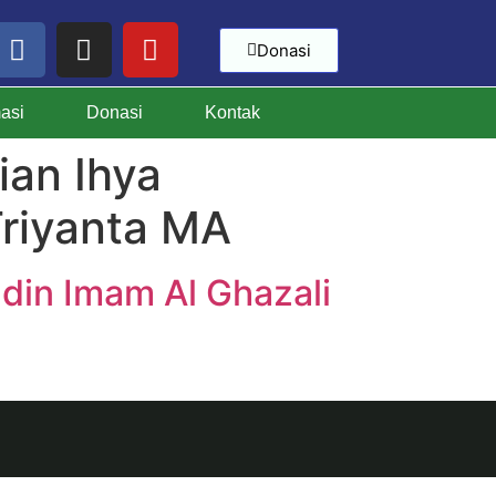
Donasi
masi
Donasi
Kontak
ian Ihya
Triyanta MA
din Imam Al Ghazali