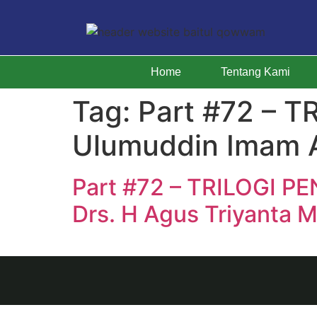
Home
Tentang Kami
Tag:
Part #72 – T
Ulumuddin Imam A
Part #72 – TRILOGI PE
Drs. H Agus Triyanta 