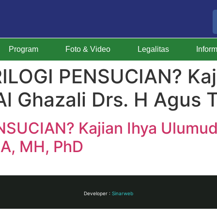
Program
Foto & Video
Legalitas
Infor
RILOGI PENSUCIAN? Kaj
l Ghazali Drs. H Agus 
NSUCIAN? Kajian Ihya Ulumud
MA, MH, PhD
Developer :
Sinarweb