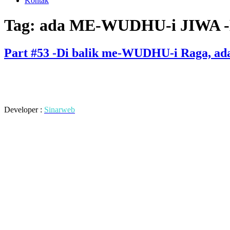
Kontak
Tag:
ada ME-WUDHU-i JIWA -Ka
Part #53 -Di balik me-WUDHU-i Raga, a
Developer :
Sinarweb