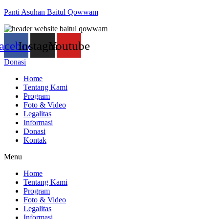
Panti Asuhan Baitul Qowwam
acebook
Instagram
Youtube
Donasi
Home
Tentang Kami
Program
Foto & Video
Legalitas
Informasi
Donasi
Kontak
Menu
Home
Tentang Kami
Program
Foto & Video
Legalitas
Informasi