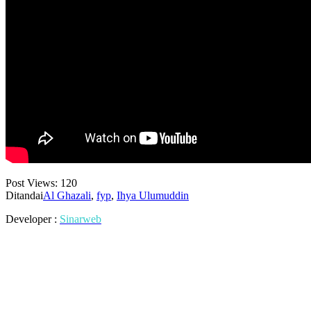
Post Views:
120
Ditandai
Al Ghazali
,
fyp
,
Ihya Ulumuddin
Developer :
Sinarweb