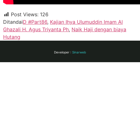
Post Views:
126
Ditandai
D #Part86
,
Kajian Ihya Ulumuddin Imam Al
Ghazali H. Agus Triyanta Ph
,
Naik Haji dengan biaya
Hutang
Developer :
Sinarweb